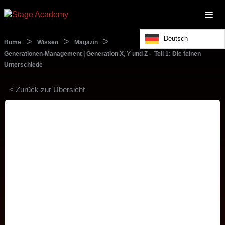
Deutsch
>
>
>
Home
Wissen
Magazin
Generationen-Management | Generation X, Y und Z – Teil 1: Die feinen
Unterschiede
< Zurück zur Übersicht