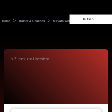
Deutsch
>
>
Home
Trainer & Coaches
Miryam Weber
< Zurück zur Übersicht